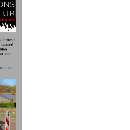
 Festivals
n lassen!
allen
bau zum
.
s bei der