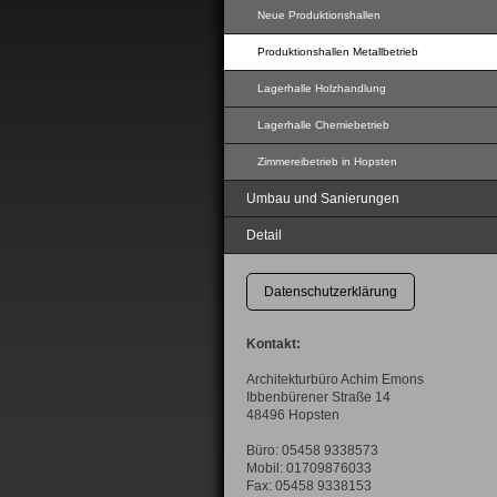
Neue Produktionshallen
Produktionshallen Metallbetrieb
Lagerhalle Holzhandlung
Lagerhalle Chemiebetrieb
Zimmereibetrieb in Hopsten
Umbau und Sanierungen
Detail
Datenschutzerklärung
Kontakt:
Architekturbüro Achim Emons
Ibbenbürener Straße 14
48496 Hopsten
Büro: 05458 9338573
Mobil: 01709876033
Fax: 05458 9338153