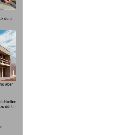
ck durch
tig aber
lichkeiten
zu dürfen
e
in