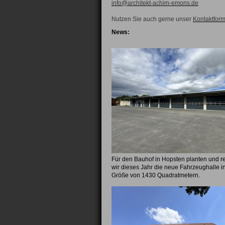
info@architekt-achim-emons.de
Nutzen Sie auch gerne unser
Kontaktform
News:
Für den Bauhof in Hopsten planten und re
wir dieses Jahr die neue Fahrzeughalle in
Größe von 1430 Quadratmetern.