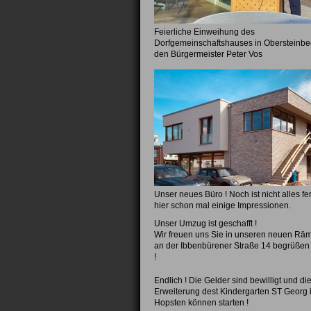
Feierliche Einweihung des
Dorfgemeinschaftshauses in Obersteinbe
den Bürgermeister Peter Vos
Unser neues Büro ! Noch ist nicht alles fer
hier schon mal einige Impressionen.
Unser Umzug ist geschafft !
Wir freuen uns Sie in unseren neuen Räm
an der Ibbenbürener Straße 14 begrüßen 
!
Endlich ! Die Gelder sind bewilligt und di
Erweiterung dest Kindergarten ST Georg 
Hopsten können starten !