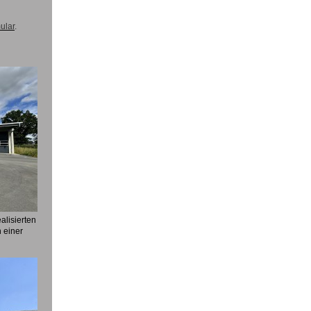
ular
.
alisierten
 einer