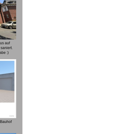
us auf
saniert.
abe :)
 Bauhof