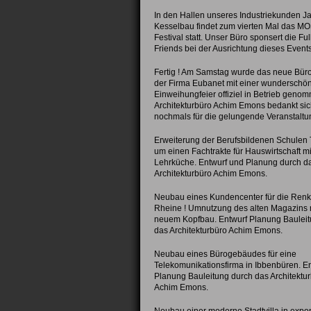
In den Hallen unseres Industriekunden J
Kesselbau findet zum vierten Mal das 
Festival statt. Unser Büro sponsert die Ful
Friends bei der Ausrichtung dieses Events
Fertig ! Am Samstag wurde das neue Bü
der Firma Eubanet mit einer wunderschö
Einweihungfeier offiziel in Betrieb geno
Architekturbüro Achim Emons bedankt sic
nochmals für die gelungende Veranstaltu
Erweiterung der Berufsbildenen Schulen
um einen Fachtrakte für Hauswirtschaft mi
Lehrküche. Entwurf und Planung durch d
Architekturbüro Achim Emons.
Neubau eines Kundencenter für die Ren
Rheine ! Umnutzung des alten Magazins 
neuem Kopfbau. Entwurf Planung Bauleit
das Architekturbüro Achim Emons.
Neubau eines Bürogebäudes für eine
Telekomunikationsfirma in Ibbenbüren. E
Planung Bauleitung durch das Architektu
Achim Emons.