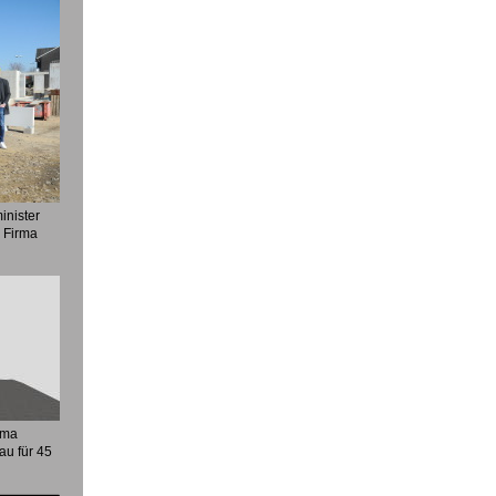
inister
r Firma
rma
au für 45