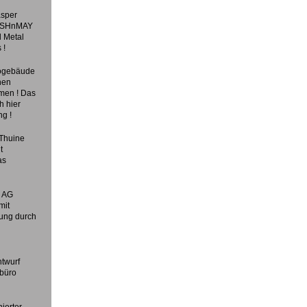
asper
MOSHnMAY
l Metal
 !
rogebäude
nen
mmen ! Das
h hier
ng !
 Thuine
t
as
k AG
mit
ung durch
ntwurf
rbüro