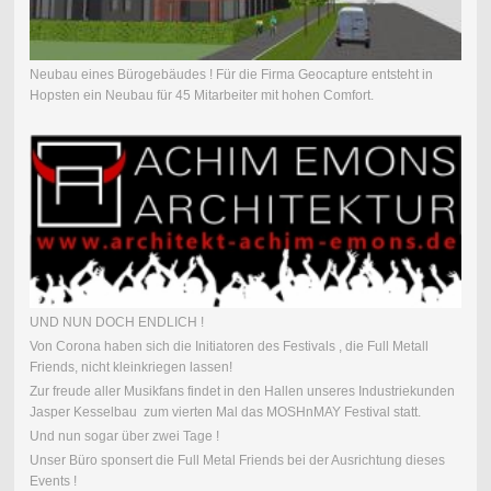
Neubau eines Bürogebäudes ! Für die Firma Geocapture entsteht in
Hopsten ein Neubau für 45 Mitarbeiter mit hohen Comfort.
UND NUN DOCH ENDLICH !
Von Corona haben sich die Initiatoren des Festivals , die Full Metall
Friends, nicht kleinkriegen lassen!
Zur freude aller Musikfans findet in den Hallen unseres Industriekunden
Jasper Kesselbau zum vierten Mal das MOSHnMAY Festival statt.
Und nun sogar über zwei Tage !
Unser Büro sponsert die Full Metal Friends bei der Ausrichtung dieses
Events !