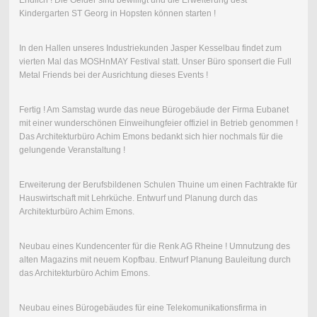
Endlich ! Die Gelder sind bewilligt und die Erweiterung dest
Kindergarten ST Georg in Hopsten können starten !
In den Hallen unseres Industriekunden Jasper Kesselbau findet zum
vierten Mal das MOSHnMAY Festival statt. Unser Büro sponsert die Full
Metal Friends bei der Ausrichtung dieses Events !
Fertig ! Am Samstag wurde das neue Bürogebäude der Firma Eubanet
mit einer wunderschönen Einweihungfeier offiziel in Betrieb genommen !
Das Architekturbüro Achim Emons bedankt sich hier nochmals für die
gelungende Veranstaltung !
Erweiterung der Berufsbildenen Schulen Thuine um einen Fachtrakte für
Hauswirtschaft mit Lehrküche. Entwurf und Planung durch das
Architekturbüro Achim Emons.
Neubau eines Kundencenter für die Renk AG Rheine ! Umnutzung des
alten Magazins mit neuem Kopfbau. Entwurf Planung Bauleitung durch
das Architekturbüro Achim Emons.
Neubau eines Bürogebäudes für eine Telekomunikationsfirma in