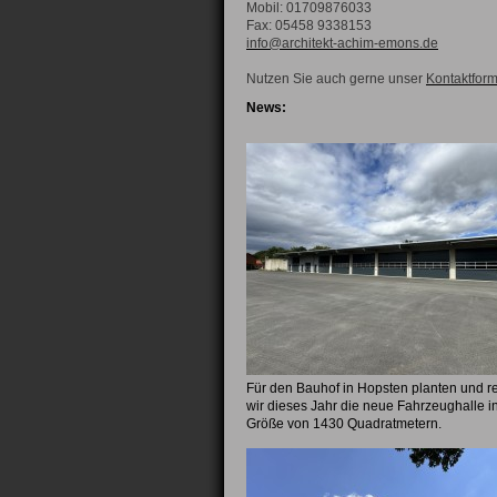
Mobil: 01709876033
Fax: 05458 9338153
info@architekt-achim-emons.de
Nutzen Sie auch gerne unser
Kontaktform
News:
Für den Bauhof in Hopsten planten und re
wir dieses Jahr die neue Fahrzeughalle in
Größe von 1430 Quadratmetern.