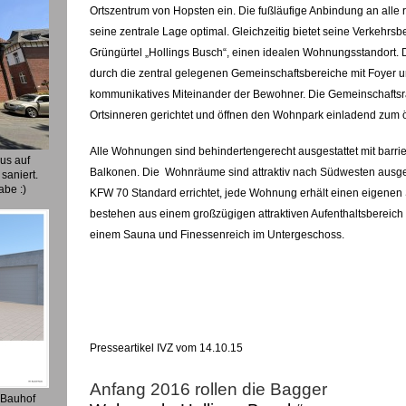
Ortszentrum von Hopsten ein. Die fußläufige Anbindung an alle 
seine zentrale Lage optimal. Gleichzeitig bietet seine Verkehrs
Grüngürtel „Hollings Busch“, einen idealen Wohnungsstandort.
durch die zentral gelegenen Gemeinschaftsbereiche mit Foyer u
kommunikatives Miteinander der Bewohner. Die Gemeinschafts
Ortsinneren gerichtet und öffnen den Wohnpark einladend zum ö
Alle Wohnungen sind behindertengerecht ausgestattet mit barri
us auf
Balkonen. Die Wohnräume sind attraktiv nach Südwesten ausger
saniert.
abe :)
KFW 70 Standard errichtet, jede Wohnung erhält einen eigenen 
bestehen aus einem großzügigen attraktiven Aufenthaltsbereic
einem Sauna und Finessenreich im Untergeschoss.
Presseartikel IVZ vom 14.10.15
Anfang 2016 rollen die Bagger
 Bauhof