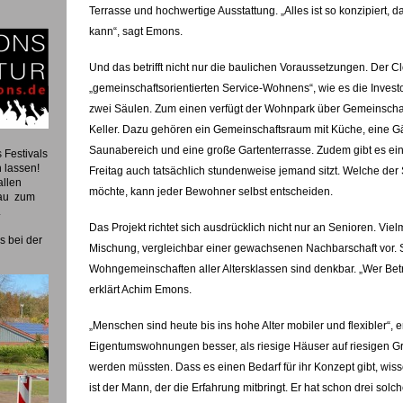
Terrasse und hochwertige Ausstattung. „Alles ist so konzipiert, 
kann“, sagt Emons.
Und das betrifft nicht nur die baulichen Voraussetzungen. Der Cl
„gemeinschaftsorientierten Service-Wohnens“, wie es die Inves
zwei Säulen. Zum einen verfügt der Wohnpark über Gemeinscha
Keller. Dazu gehören ein Gemeinschaftsraum mit Küche, eine G
Saunabereich und eine große Gartenterrasse. Zudem gibt es ein
 Festivals
n lassen!
Freitag auch tatsächlich stundenweise jemand sitzt. Welche der 
allen
möchte, kann jeder Bewohner selbst entscheiden.
bau zum
.
Das Projekt richtet sich ausdrücklich nicht nur an Senioren. Viel
s bei der
Mischung, vergleichbar einer gewachsenen Nachbarschaft vor. S
Wohngemeinschaften aller Altersklassen sind denkbar. „Wer Be
erklärt Achim Emons.
„Menschen sind heute bis ins hohe Alter mobiler und flexibler“, 
Eigentumswohnungen besser, als riesige Häuser auf riesigen Gr
werden müssten. Dass es einen Bedarf für ihr Konzept gibt, wis
ist der Mann, der die Erfahrung mitbringt. Er hat schon drei sol