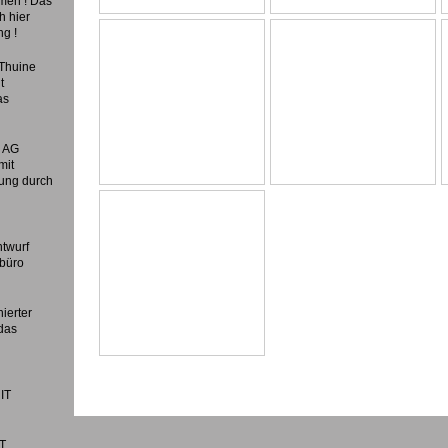
mmen ! Das
h hier
ng !
 Thuine
t
as
k AG
mit
ung durch
ntwurf
rbüro
ierter
das
 IT
IT