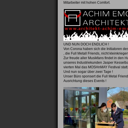
Mitarbeiter mit hohen Comfort.
UND NUN DOCH ENDLICH !
Von Corona haben sich die Initiatoren des
, die Full Metall Friends, nicht kleinkriege
Zur freude aller Musikfans findet in den H
unseres Industriekunden Jasper Kessel
vierten Mal das MOSHnMAY Festival statt
Und nun sogar über zwei Tage !
Unser Büro sponsert die Full Metal Friend
Ausrichtung dieses Events !