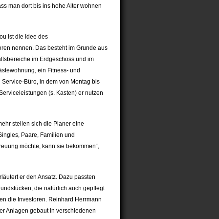
dass man dort bis ins hohe Alter wohnen
ou ist die Idee des
toren nennen. Das besteht im Grunde aus
ftsbereiche im Erdgeschoss und im
ästewohnung, ein Fitness- und
 Service-Büro, in dem von Montag bis
Serviceleistungen (s. Kasten) er nutzen
mehr stellen sich die Planer eine
ingles, Paare, Familien und
treuung möchte, kann sie bekommen“,
erläutert er den Ansatz. Dazu passten
undstücken, die natürlich auch gepflegt
sen die Investoren. Reinhard Herrmann
cher Anlagen gebaut in verschiedenen