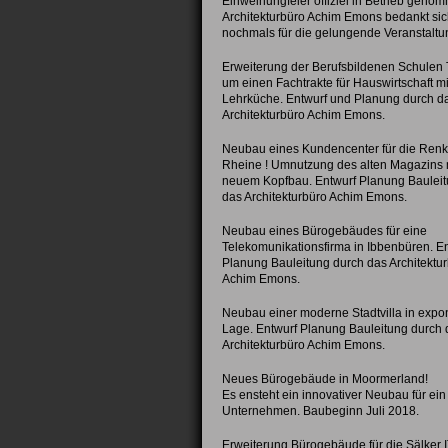
Einweihungfeier offiziel in Betrieb geno
Architekturbüro Achim Emons bedankt sic
nochmals für die gelungende Veranstaltu
Erweiterung der Berufsbildenen Schulen
um einen Fachtrakte für Hauswirtschaft mi
Lehrküche. Entwurf und Planung durch d
Architekturbüro Achim Emons.
Neubau eines Kundencenter für die Ren
Rheine ! Umnutzung des alten Magazins 
neuem Kopfbau. Entwurf Planung Bauleit
das Architekturbüro Achim Emons.
Neubau eines Bürogebäudes für eine
Telekomunikationsfirma in Ibbenbüren. E
Planung Bauleitung durch das Architektu
Achim Emons.
Neubau einer moderne Stadtvilla in expon
Lage. Entwurf Planung Bauleitung durch 
Architekturbüro Achim Emons.
Neues Bürogebäude in Moormerland!
Es ensteht ein innovativer Neubau für ein
Unternehmen. Baubeginn Juli 2018.
Erweiterung Bürogebäude für die Sälker 