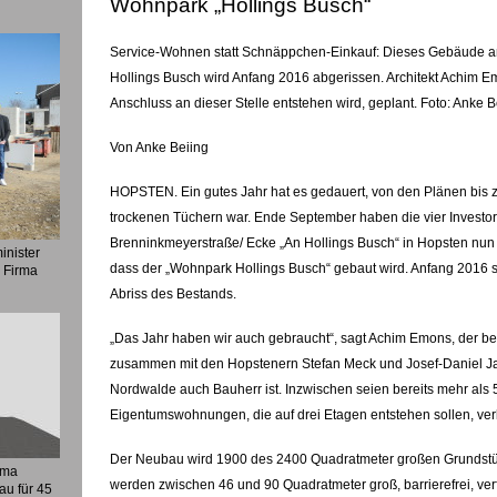
Wohnpark „Hollings Busch“
Service-Wohnen statt Schnäppchen-Einkauf: Dieses Gebäude a
Hollings Busch wird Anfang 2016 abgerissen. Architekt Achim E
Anschluss an dieser Stelle entstehen wird, geplant. Foto: Anke B
Von Anke Beiing
HOPSTEN. Ein gutes Jahr hat es gedauert, von den Plänen bis zu
trockenen Tüchern war. Ende September haben die vier Investo
Brenninkmeyerstraße/ Ecke „An Hollings Busch“ in Hopsten nun ta
inister
dass der „Wohnpark Hollings Busch“ gebaut wird. Anfang 2016 so
r Firma
Abriss des Bestands.
„Das Jahr haben wir auch gebraucht“, sagt Achim Emons, der bei 
zusammen mit den Hopstenern Stefan Meck und Josef-Daniel J
Nordwalde auch Bauherr ist. Inzwischen seien bereits mehr als 
Eigentumswohnungen, die auf drei Etagen entstehen sollen, verk
Der Neubau wird 1900 des 2400 Quadratmeter großen Grunds
rma
werden zwischen 46 und 90 Quadratmeter groß, barrierefrei, ve
au für 45