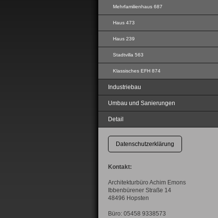
Mehrfamilienhaus 687
Haus 473
Haus 239
Stadtvilla 563
Klassisches EFH 874
Industriebau
Umbau und Sanierungen
Detail
Datenschutzerklärung
Kontakt:
Architekturbüro Achim Emons
Ibbenbürener Straße 14
48496 Hopsten
Büro: 05458 9338573