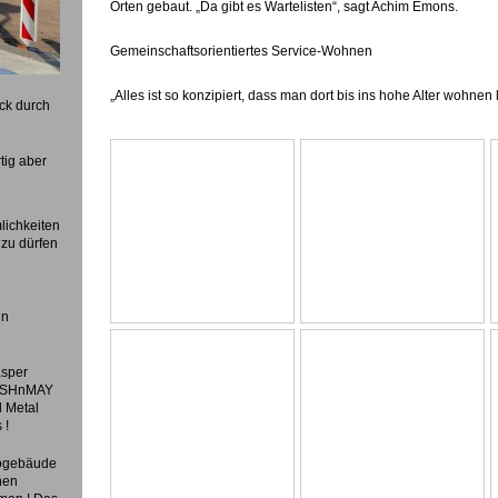
Orten gebaut. „Da gibt es Wartelisten“, sagt Achim Emons.
Gemeinschaftsorientiertes Service-Wohnen
„Alles ist so konzipiert, dass man dort bis ins hohe Alter wohnen
ck durch
tig aber
lichkeiten
zu dürfen
e
in
asper
MOSHnMAY
l Metal
 !
rogebäude
nen