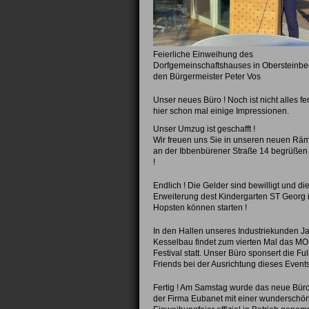
Feierliche Einweihung des
Dorfgemeinschaftshauses in Obersteinbe
den Bürgermeister Peter Vos
Unser neues Büro ! Noch ist nicht alles fer
hier schon mal einige Impressionen.
Unser Umzug ist geschafft !
Wir freuen uns Sie in unseren neuen Räm
an der Ibbenbürener Straße 14 begrüßen 
!
Endlich ! Die Gelder sind bewilligt und di
Erweiterung dest Kindergarten ST Georg 
Hopsten können starten !
In den Hallen unseres Industriekunden J
Kesselbau findet zum vierten Mal das 
Festival statt. Unser Büro sponsert die Ful
Friends bei der Ausrichtung dieses Events
Fertig ! Am Samstag wurde das neue Bü
der Firma Eubanet mit einer wunderschö