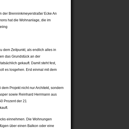
n der Brenninkmeyerstraße/ Ecke An
mons hat die Wohnanlage, die im
eiing
 dem Zeitpunkt, als endlich alles in
ren das Grundstück an der
tsächlich gekauft. Damit steht fest,
ll es losgehen. Erst einmal mit dem
dem Projekt nicht nur Architekt, sondern
asper sowie Reinhard Herrmann aus
50 Prozent der 21
auft.
tücks einnehmen. Die Wohnungen
rfügen über einen Balkon oder eine