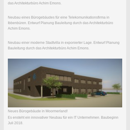
das Architekturbüro Achim Emons.
Neubau eines Bürogebäudes für eine Telekomunikationsfirma in
Ibbenbüren. Entwurf Planung Bauleitung durch das Architekturbüro
Achim Emons.
Neubau einer moderne Stadtvilla in exponierter Lage. Entwurf Planung
Bauleitung durch das Architekturbüro Achim Emons.
Neues Bürogebäude in Moormerland!
Es ensteht ein innovativer Neubau für ein IT Unternehmen. Baubeginn
Juli 2018.