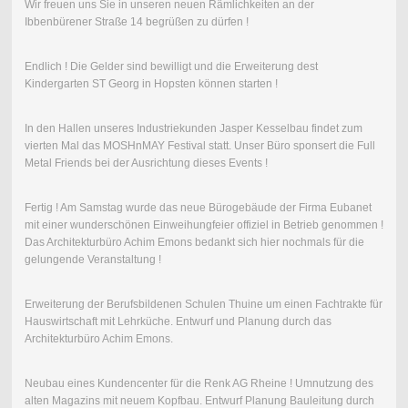
Wir freuen uns Sie in unseren neuen Rämlichkeiten an der
Ibbenbürener Straße 14 begrüßen zu dürfen !
Endlich ! Die Gelder sind bewilligt und die Erweiterung dest
Kindergarten ST Georg in Hopsten können starten !
In den Hallen unseres Industriekunden Jasper Kesselbau findet zum
vierten Mal das MOSHnMAY Festival statt. Unser Büro sponsert die Full
Metal Friends bei der Ausrichtung dieses Events !
Fertig ! Am Samstag wurde das neue Bürogebäude der Firma Eubanet
mit einer wunderschönen Einweihungfeier offiziel in Betrieb genommen !
Das Architekturbüro Achim Emons bedankt sich hier nochmals für die
gelungende Veranstaltung !
Erweiterung der Berufsbildenen Schulen Thuine um einen Fachtrakte für
Hauswirtschaft mit Lehrküche. Entwurf und Planung durch das
Architekturbüro Achim Emons.
Neubau eines Kundencenter für die Renk AG Rheine ! Umnutzung des
alten Magazins mit neuem Kopfbau. Entwurf Planung Bauleitung durch